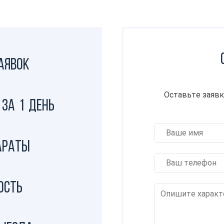
аявок
Оставьте заявк
за 1 день
араты
ость