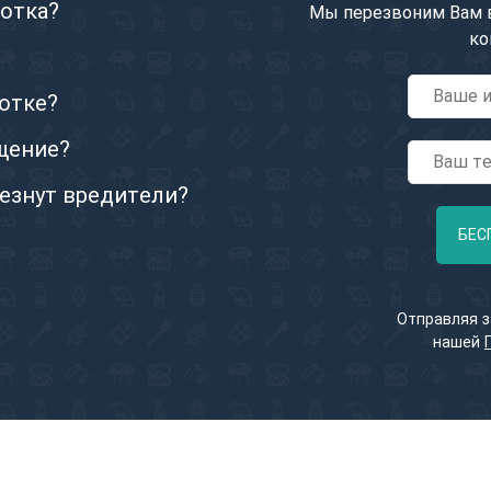
отка?
Мы перезвоним Вам в
ко
ботке?
щение?
езнут вредители?
БЕС
Отправляя з
нашей