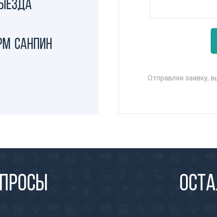
выезда
рм СанПиН
Отправляя заявку, 
опросы
Оста